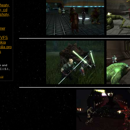
e and
.I.S.I.,
cz