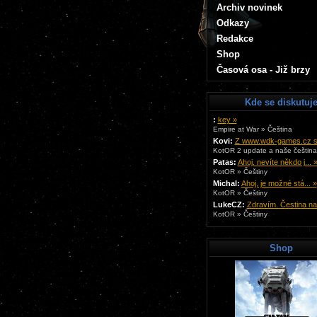
Archiv novinek
Odkazy
Redakce
Shop
Časová osa - Již brzy
Kde se diskutuj
:
key »
Empire at War » Čeština
Kovi:
Z www.wdk-games.cz si 
KotOR 2 update a naše čeština.
Patas:
Ahoj, nevíte někdo j... 
KotOR » Češtiny
Michal:
Ahoj, je možné stá... »
KotOR » Češtiny
LukeCZ:
Zdravím. Čestina na.
KotOR » Češtiny
Shop