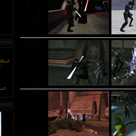
e
n... »
..
»
.. »