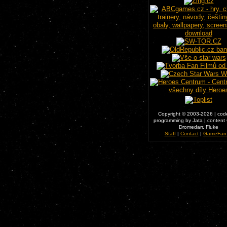
Copyright © 2003-2026 | cod
programming by Jata | content C
Dromedarr, Fluke
Staff
|
Contact
|
GameFan.