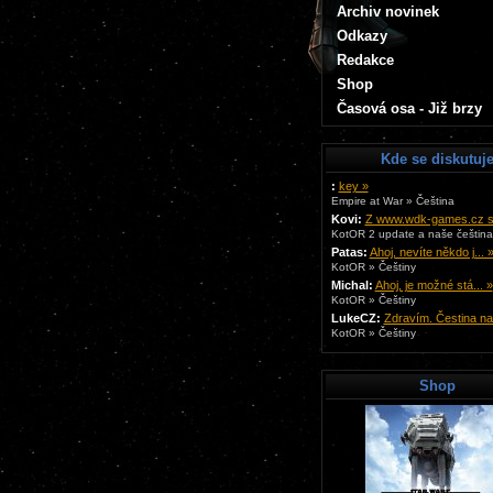
Archiv novinek
Odkazy
Redakce
Shop
Časová osa - Již brzy
Kde se diskutuj
:
key »
Empire at War » Čeština
Kovi:
Z www.wdk-games.cz si 
KotOR 2 update a naše čeština.
Patas:
Ahoj, nevíte někdo j... 
KotOR » Češtiny
Michal:
Ahoj, je možné stá... »
KotOR » Češtiny
LukeCZ:
Zdravím. Čestina na.
KotOR » Češtiny
Shop