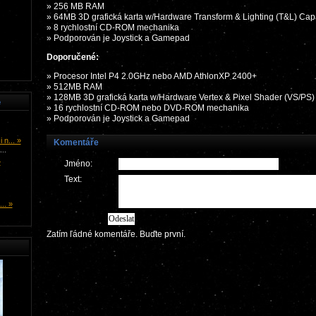
» 256 MB RAM
» 64MB 3D grafická karta w/Hardware Transform & Lighting (T&L) Capa
» 8 rychlostní CD-ROM mechanika
» Podporován je Joystick a Gamepad
Doporučené:
» Procesor Intel P4 2.0GHz nebo AMD AthlonXP 2400+
» 512MB RAM
» 128MB 3D grafická karta w/Hardware Vertex & Pixel Shader (VS/PS) 
e
» 16 rychlostní CD-ROM nebo DVD-ROM mechanika
» Podporován je Joystick a Gamepad
n... »
Komentáře
..
»
Jméno:
Text:
.. »
Zatím ľádné komentáře. Buďte první.