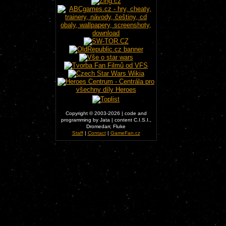
Copyright © 2003-2026 | code and
programming by Jata | content C.I.S.I.,
Dromedarr, Fluke
Staff
|
Contact
|
GameFan.cz