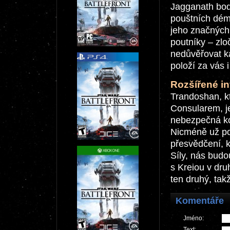
Jagganath body
pouštních démo
jeho značných 
poutníky – zloč
nedůvěřovat ka
položí za vás i
Rozšířené in
Trandoshan, kt
Consularem, je
nebezpečná kom
Nicméně už pod
přesvědčení, k
Síly, nás budo
s Kreiou v dru
ten druhý, ta
Komentáře
Jméno:
Text: