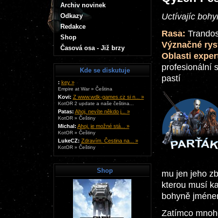
Archiv novinek
Uctívajíc bohy
Odkazy
Redakce
Rasa:
Trando
Shop
Význačné rys
Časová osa - Již brzy
Oblasti exper
profesionální 
Kde se diskutuje
pastí
:
key »
Empire at War » Čeština
Kovi:
Z www.wdk-games.cz si n... »
KotOR 2 update a naše čeština...
Patas:
Ahoj, nevíte někdo j... »
KotOR » Češtiny
Michal:
Ahoj, je možné stá... »
KotOR » Češtiny
LukeCZ:
Zdravím. Čestina na... »
KotOR » Češtiny
Shop
mu jen jeho z
kterou musí ka
bohyně jméne
Zatímco mnoho