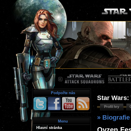
Podpořte nás
Star Wars:
Profil hry
» Biografi
Menu
Hlavní stránka
Qyzen Fe