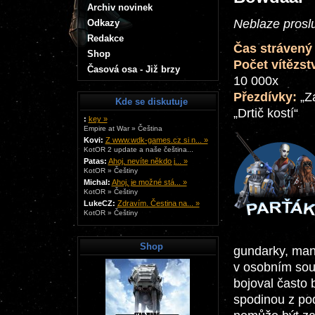
Archiv novinek
Neblaze proslu
Odkazy
Redakce
Čas strávený 
Shop
Počet vítězstv
Časová osa - Již brzy
10 000x
Přezdívky:
„Za
Kde se diskutuje
„Drtič kostí“
:
key »
Empire at War » Čeština
Kovi:
Z www.wdk-games.cz si n... »
KotOR 2 update a naše čeština...
Patas:
Ahoj, nevíte někdo j... »
KotOR » Češtiny
Michal:
Ahoj, je možné stá... »
KotOR » Češtiny
LukeCZ:
Zdravím. Čestina na... »
KotOR » Češtiny
Shop
gundarky, man
v osobním soub
bojoval často 
spodinou z pod