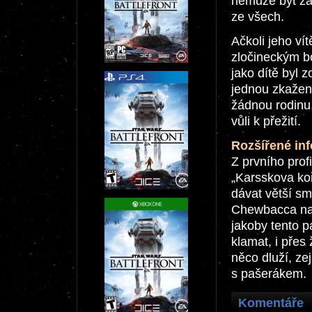
nemůže být zabi
ze všech.
Ačkoli jeho vít
zločineckým bo
jako dítě byl z
jednou zkažen
žádnou rodinu,
vůli k přežití.
Rozšířené inf
Z prvního profi
„Karsskova koř
dávat větší s
Chewbacca na s
jakoby tento p
klamat, i přes
něco dluží, ze
s pašerákem.
Komentáře