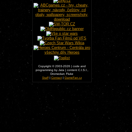
Copyright © 2003-2026 | code and
programming by Jata | content C.I.S.I.,
Dromedarr, Fluke
Staff
|
Contact
|
GameFan.cz