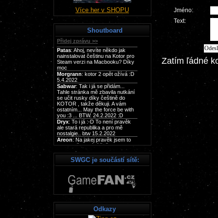
Více her v SHOPU
Jméno:
Text:
Shoutboard
Zatím ľádné k
SWGC je součástí sítě:
Odkazy