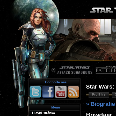
Podpořte nás
Star Wars:
Profil hry
» Biografi
Menu
Hlavní stránka
Bowdaar