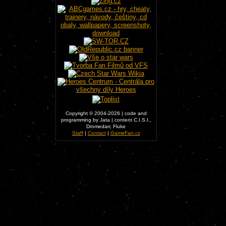
Copyright © 2004-2026 | code and
programming by Jata | content C.I.S.I.,
Dromedarr, Fluke
Staff
|
Contact
|
GameFan.cz