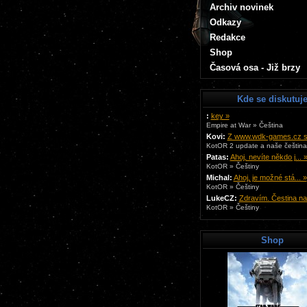
Archiv novinek
Odkazy
Redakce
Shop
Časová osa - Již brzy
Kde se diskutuj
:
key »
Empire at War » Čeština
Kovi:
Z www.wdk-games.cz si 
KotOR 2 update a naše čeština.
Patas:
Ahoj, nevíte někdo j... 
KotOR » Češtiny
Michal:
Ahoj, je možné stá... »
KotOR » Češtiny
LukeCZ:
Zdravím. Čestina na.
KotOR » Češtiny
Shop