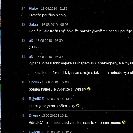
14.
Fluke
-
16.06.2010 | 11:51
Protože používá blesky
13.
Jekor
-
16.06.2010 | 08:06
Geniální, ale trošku mě štve, že pokaždý když ten consul použije s
12.
g3
-
15.06.2010 | 16:30
(TOR)
11.
g3
-
15.06.2010 | 16:30
vypada to ze u toho vojaka se inspirovali clonetroopery, ale mysl
jinak trailer perfektni, i kdyz samozrejme tak ta hra nebude vypa
10.
Optim
-
15.06.2010 | 09:06
bomba trailer , je vydět že si vyhrály
9.
B@cilCZ
-
13.06.2010 | 13:29
Drom: jo to jsem si všiml taky
8.
Drom
-
13.06.2010 | 13:11
B@cilCZ: je to cinematicky trailer, neni to v hernim enginu
7.
B@cilCZ
-
13.06.2010 | 12:26