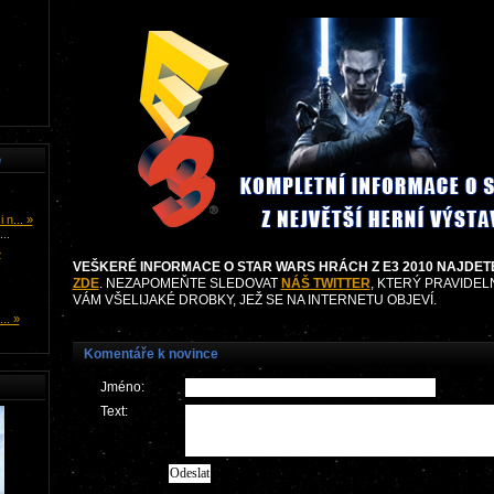
e
n... »
..
»
VEŠKERÉ INFORMACE O STAR WARS HRÁCH Z E3 2010 NAJDET
ZDE
. NEZAPOMEŇTE SLEDOVAT
NÁŠ TWITTER
, KTERÝ PRAVIDEL
VÁM VŠELIJAKÉ DROBKY, JEŽ SE NA INTERNETU OBJEVÍ.
.. »
Komentáře k novince
Jméno:
Text: