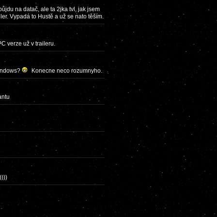
ůjdu na datač, ale ta 2jka tvl, jak jsem
ailer. Vypadá to Hustě a už se nato těším.
C verze už v traileru.
Windows?
Konecne neco rozumnyho.
antu
))))