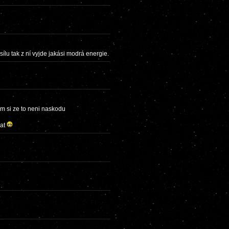
ílu tak z ní vyjde jakási modrá energie.
im si ze to neni naskodu
dat