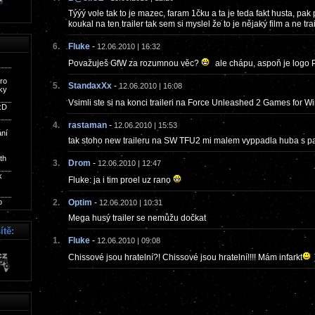
Týýý vole tak to je mazec, faram 1čku a ta je teda fakt husta, pak p
koukal na ten trailer tak sem si myslel že to je nějaký film a ne tr
6.
Fluke
-
12.06.2010 | 16:32
Považuješ GfW za rozumnou věc?
ale chápu, aspoň je logo P
5.
StandaxXx
-
12.06.2010 | 16:08
Vsimli ste si na konci traileri na Force Unleashed 2 Games for 
4.
rastaman
-
12.06.2010 | 15:53
tak stoho new traileru na SW TFU2 mi malem vyppadla huba s p
3.
Drom
-
12.06.2010 | 12:47
Fluke: ja i tim proel uz rano
2.
Optim
-
12.06.2010 | 10:31
Mega husý trailer se nemůžu dočkat
ítě:
1.
Fluke
-
12.06.2010 | 09:08
Chissové jsou hratelní?! Chissové jsou hratelní!!!! Mám infarkt